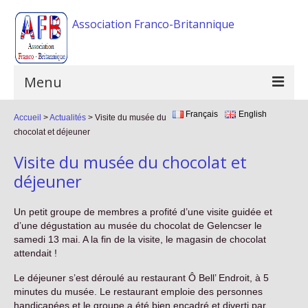
Association Franco-Britannique
Menu
Français
English
Accueil
Accueil
>
Actualités
>
Visite du musée du
chocolat et déjeuner
L’association
Visite du musée du chocolat et
Activités
déjeuner
Evénements
Un petit groupe de membres a profité d’une visite guidée et
d’une dégustation au musée du chocolat de Gelencser le
FAQ
samedi 13 mai. A la fin de la visite, le magasin de chocolat
attendait !
Galerie photos
Le déjeuner s’est déroulé au restaurant Ô Bell’ Endroit, à 5
Liens
minutes du musée. Le restaurant emploie des personnes
handicapées et le groupe a été bien encadré et diverti par