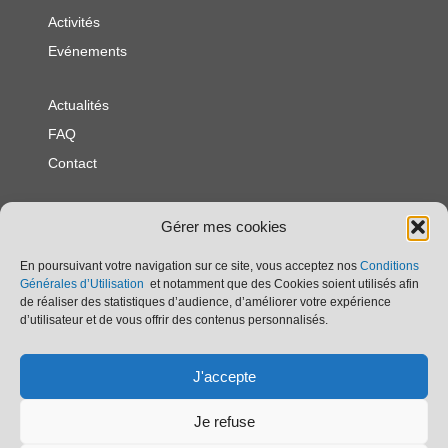
Activités
Evénements
Actualités
FAQ
Contact
Politique de
Gérer mes cookies
confidentialité
Politique en matière de
En poursuivant votre navigation sur ce site, vous acceptez nos
Conditions
Générales d’Utilisation
et notamment que des Cookies soient utilisés afin
cookies
de réaliser des statistiques d’audience, d’améliorer votre expérience
Mentions légales
d’utilisateur et de vous offrir des contenus personnalisés.
Association Franco - Britannique
J'accepte
25 rue Georges Clemenceau
85540 Moutiers les Mauxfaits
Je refuse
afb.moutiers85@gmail.com