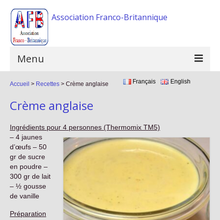
Association Franco-Britannique
Menu
Français
English
Accueil
Accueil
>
Recettes
>
Crème anglaise
Crème anglaise
L’association
Activités
Ingrédients pour 4 personnes (Thermomix TM5)
– 4 jaunes
Evénements
d’œufs – 50
gr de sucre
FAQ
en poudre –
300 gr de lait
Galerie photos
– ½ gousse
de vanille
Liens
Préparation