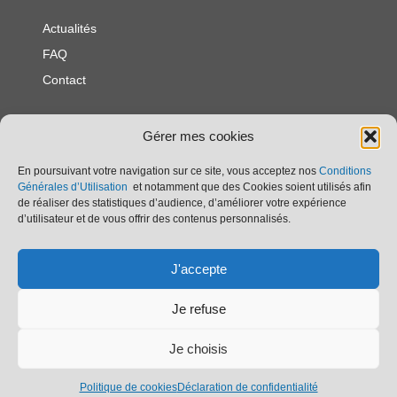
Actualités
FAQ
Contact
Politique de
Gérer mes cookies
confidentialité
Politique en matière de
En poursuivant votre navigation sur ce site, vous acceptez nos
Conditions
Générales d’Utilisation
et notamment que des Cookies soient utilisés afin
cookies
de réaliser des statistiques d’audience, d’améliorer votre expérience
Mentions légales
d’utilisateur et de vous offrir des contenus personnalisés.
Association Franco - Britannique
J'accepte
25 rue Georges Clemenceau
85540 Moutiers les Mauxfaits
Je refuse
afb.moutiers85@gmail.com
Je choisis
© Association Franco-Britannique
Politique de cookies
Déclaration de confidentialité