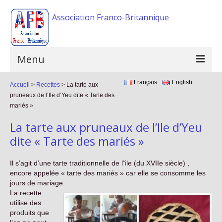
Association Franco-Britannique
Menu
Français
English
Accueil
Accueil
>
Recettes
>
La tarte aux
pruneaux de l’Ile d’Yeu dite « Tarte des
L’association
mariés »
La tarte aux pruneaux de l’Ile d’Yeu
Activités
dite « Tarte des mariés »
Evénements
Il s’agit d’une tarte traditionnelle de l’île (du XVIIe siècle) ,
FAQ
encore appelée « tarte des mariés » car elle se consomme les
jours de mariage.
Galerie photos
La recette
utilise des
Liens
produits que