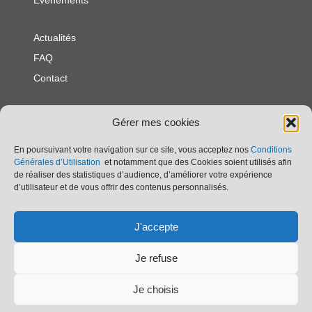
Evénements
Actualités
FAQ
Contact
Politique de
Gérer mes cookies
confidentialité
Politique en matière de
En poursuivant votre navigation sur ce site, vous acceptez nos
Conditions
Générales d’Utilisation
et notamment que des Cookies soient utilisés afin
cookies
de réaliser des statistiques d’audience, d’améliorer votre expérience
Mentions légales
d’utilisateur et de vous offrir des contenus personnalisés.
Association Franco - Britannique
J'accepte
25 rue Georges Clemenceau
85540 Moutiers les Mauxfaits
Je refuse
afb.moutiers85@gmail.com
Je choisis