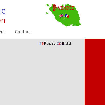
ue
on
ens
Contact
Français
English