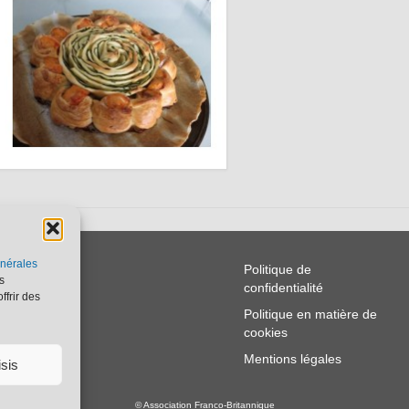
nérales
alités
Politique de
s
confidentialité
Q
ffrir des
Politique en matière de
tact
cookies
Mentions légales
isis
© Association Franco-Britannique