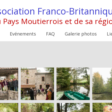
ociation Franco-Britanniq
 Pays Moutierrois et de sa régi
Evénements
FAQ
Galerie photos
Li