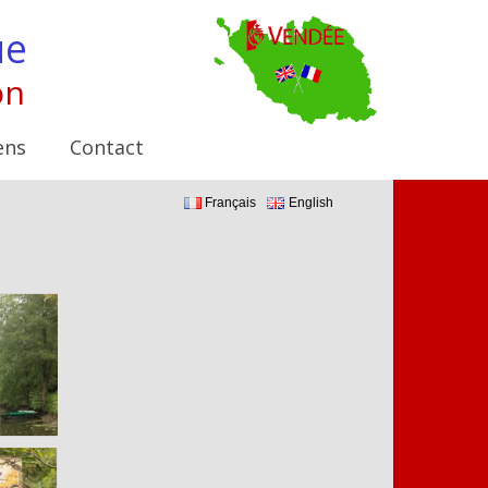
ue
on
ens
Contact
Français
English